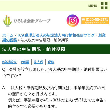
ホーム
＞
TCA税理士法人の新設法人向け情報発信ブログ
＞
創業
期の税務
＞法人税の申告期限・納付期限
法人税の申告期限・納付期限
#会社設立
#創業
法人税
税務
Q
．会社を設立しました。法人税の申告期限・納付期限はい
つですか？
A.
法人税の申告期限及び納付期限は、事業年度終了の日
の翌日から２か月以内です。
例えば、事業年度が
4/1
～
3/31
の法人は
5/31
までに申告・
納付をする必要があります。