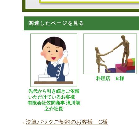
関連したページを見る
料理店 Ｂ様
先代から引き続きご依頼
いただけているお客様
有限会社笠間商事 滝川龍
之介社長
決算パックご契約のお客様 C様
«