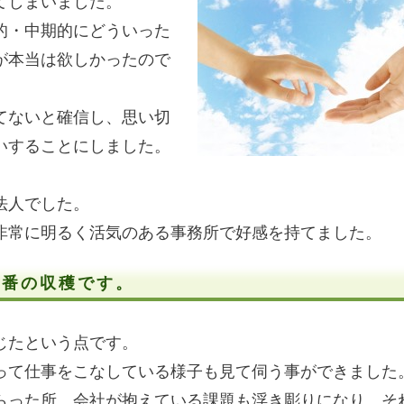
てしまいました。
的・中期的にどういった
が本当は欲しかったので
。
てないと確信し、思い切
いすることにしました。
法人でした。
非常に明るく活気のある事務所で好感を持てました。
一番の収穫です。
じたという点です。
って仕事をこなしている様子も見て伺う事ができました
らった所、会社が抱えている課題も浮き彫りになり、そ