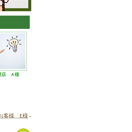
理店 Ａ様
お客様 E様
»