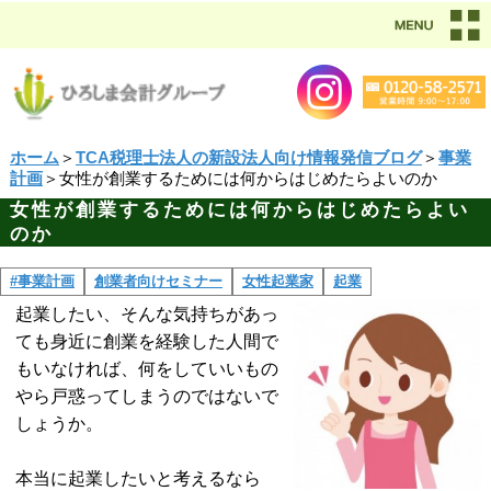
ホーム
＞
TCA税理士法人の新設法人向け情報発信ブログ
＞
事業
計画
＞女性が創業するためには何からはじめたらよいのか
女性が創業するためには何からはじめたらよい
のか
#事業計画
創業者向けセミナー
女性起業家
起業
起業したい、そんな気持ちがあっ
ても身近に創業を経験した人間で
もいなければ、何をしていいもの
やら戸惑ってしまうのではないで
しょうか。
本当に起業したいと考えるなら