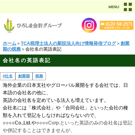
ホーム
＞
TCA税理士法人の新設法人向け情報発信ブログ
＞
創業
期の税務
＞会社名の英語表記
会社名の英語表記
#社名
創業期
税務
海外企業の日本支社やグローバル展開をする会社では、日
本語の会社名の他に、
英語の会社名を定めている法人も増えています。
会社名には「株式会社」や「合同会社」といった会社の種
類を入れて登記をしなければならないので、
○○○○
Co.,Ltd.
や○○○○
Corp.
といった英語のみの会社名は登記
や併記することはできませんが、